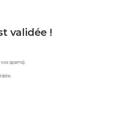
 validée !
 vos spams).
édiée.