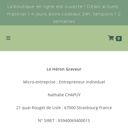
La boutique en ligne est ouverte ! Délais actuels :
matériel 1-4 jours, bons cadeaux 24h, tampons 1-2
semaines
0
Le Héron Graveur
Micro-entreprise ; Entrepreneur individuel
Nathalie CHAPUY
21 quai Rouget de Lisle . 67000 Strasbourg France
N° SIRET : 83940069400015