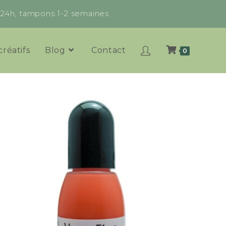
x 24h, tampons 1-2 semaines
créatifs
Blog
Contact
0