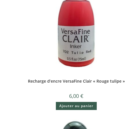
Recharge d’encre VersaFine Clair « Rouge tulipe »
6,00
€
Ajouter au panier