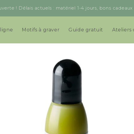
verte ! Délais actuels : matériel 1-4 jours, bons cadeau
ligne
Motifs à graver
Guide gratuit
Ateliers 