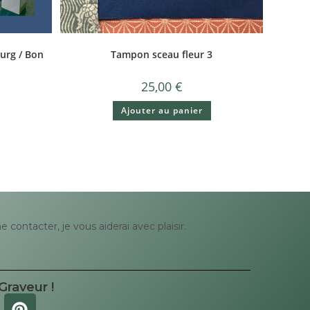
urg / Bon
Tampon sceau fleur 3
25,00
€
Ajouter au panier
contacter, je vous aiderai avec plaisir.
Graveur !