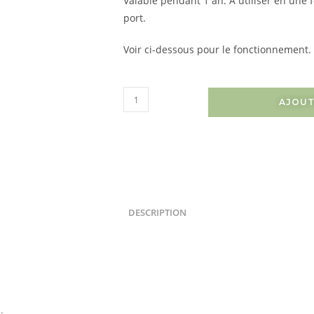
Valable pendant 1 an. À utiliser en une 
port.
Voir ci-dessous pour le fonctionnement.
AJOUT
DESCRIPTION