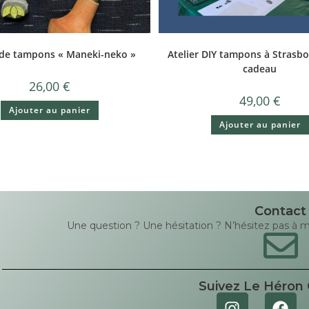
 de tampons « Maneki-neko »
Atelier DIY tampons à Strasbo
cadeau
26,00
€
49,00
€
Ajouter au panier
Ajouter au panier
Contact
Une question ? Une hésitation ? N’hésitez pas à me 
Suivez Le Héron 