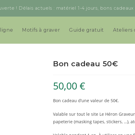
verte ! Délais actuels : matériel 1-4 jours, bons cadeau
ligne
Motifs à graver
Guide gratuit
Ateliers 
Bon cadeau 50€
50,00
€
Bon cadeau d’une valeur de 50€.
Valable sur tout le site Le Héron Graveu
papeterie (masking tapes, stickers, …), at