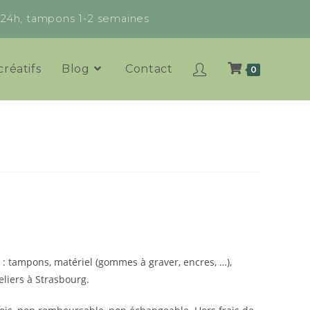
x 24h, tampons 1-2 semaines
créatifs
Blog
Contact
0
r : tampons, matériel (gommes à graver, encres, …),
eliers à Strasbourg.