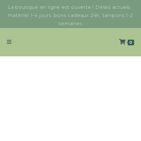
La boutique en ligne est ouverte ! Délais actuels :
matériel 1-4 jours, bons cadeaux 24h, tampons 1-2
semaines
0