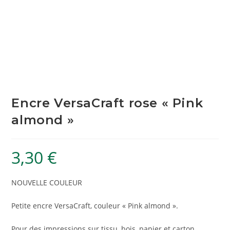
Encre VersaCraft rose « Pink
almond »
3,30
€
NOUVELLE COULEUR
Petite encre VersaCraft, couleur « Pink almond ».
Pour des impressions sur tissu, bois, papier et carton.