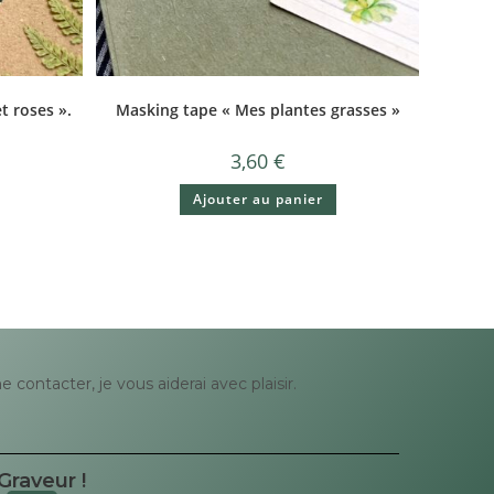
t roses ».
Masking tape « Mes plantes grasses »
3,60
€
Ajouter au panier
contacter, je vous aiderai avec plaisir.
Graveur !