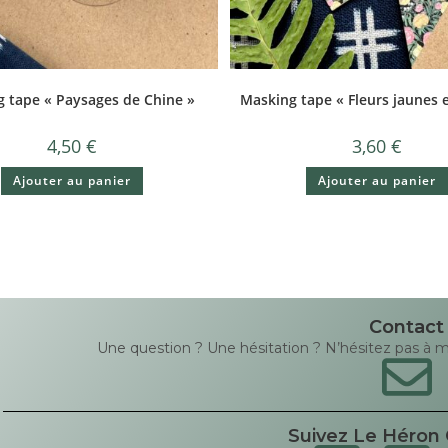
 tape « Paysages de Chine »
Masking tape « Fleurs jaunes e
4,50
€
3,60
€
Ajouter au panier
Ajouter au panier
Contact
Une question ? Une hésitation ? N’hésitez pas à me 
Suivez Le Héron 