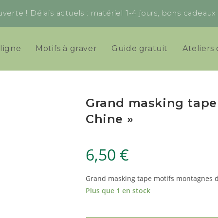
verte ! Délais actuels : matériel 1-4 jours, bons cadeau
ligne
Motifs à graver
Guide gratuit
Ateliers 
Grand masking tape
Chine »
6,50
€
Grand masking tape motifs montagnes d
Plus que 1 en stock