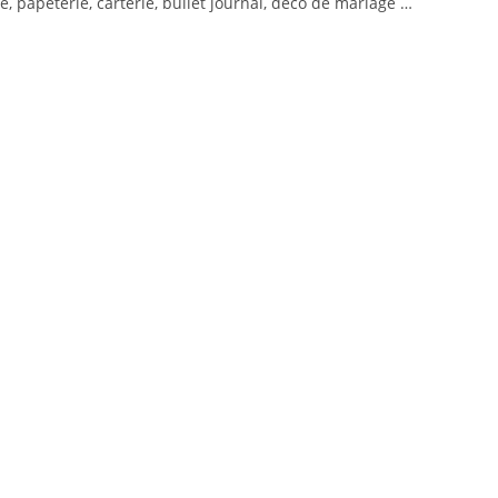
, papeterie, carterie, bullet journal, déco de mariage …