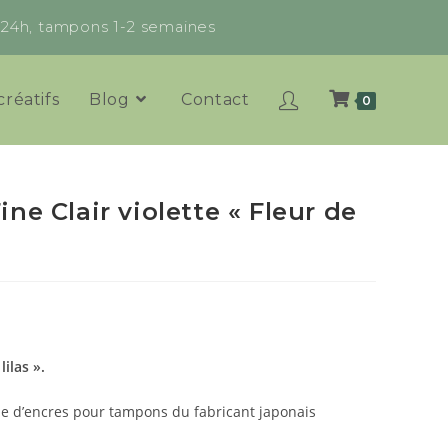
x 24h, tampons 1-2 semaines
créatifs
Blog
Contact
0
ne Clair violette « Fleur de
ilas ».
e d’encres pour tampons du fabricant japonais