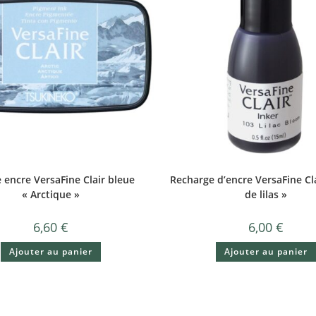
 encre VersaFine Clair bleue
Recharge d’encre VersaFine Cla
« Arctique »
de lilas »
6,60
€
6,00
€
Ajouter au panier
Ajouter au panier