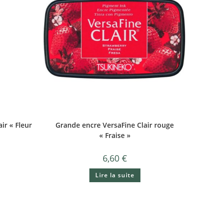
ir « Fleur
Grande encre VersaFine Clair rouge
« Fraise »
6,60
€
Lire la suite