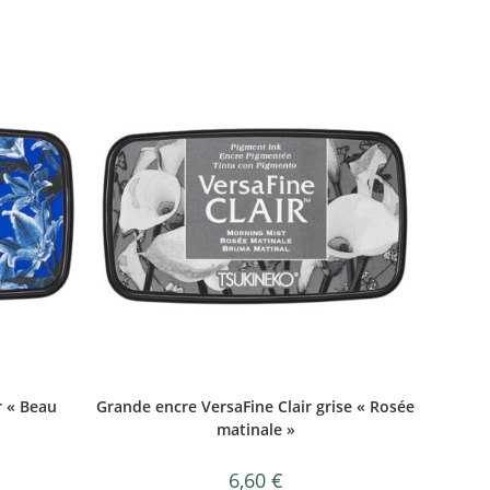
r « Beau
Grande encre VersaFine Clair grise « Rosée
matinale »
6,60
€