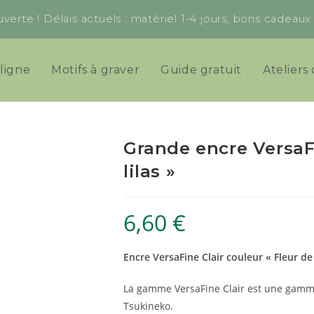
verte ! Délais actuels : matériel 1-4 jours, bons cadeau
ligne
Motifs à graver
Guide gratuit
Ateliers 
Grande encre VersaFi
lilas »
6,60
€
Encre VersaFine Clair couleur « Fleur de l
La gamme VersaFine Clair est une gamm
Tsukineko.