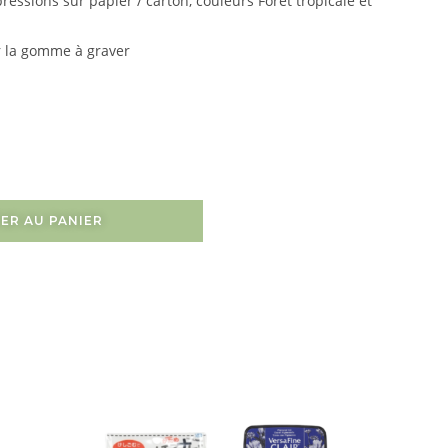
ressions sur papier / carton, couleurs Forêt tropicale et
ur la gomme à graver
ER AU PANIER