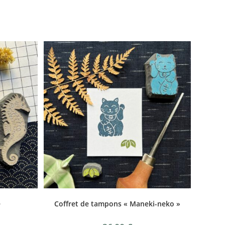
e
Coffret de tampons « Maneki-neko »