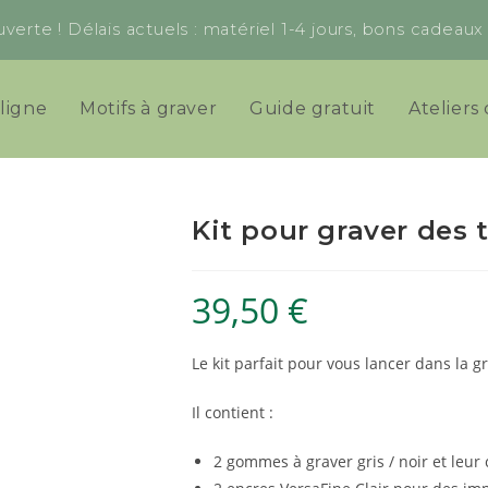
verte ! Délais actuels : matériel 1-4 jours, bons cadeau
ligne
Motifs à graver
Guide gratuit
Ateliers 
Kit pour graver des 
39,50
€
Le kit parfait pour vous lancer dans la 
Il contient :
2 gommes à graver gris / noir et leur