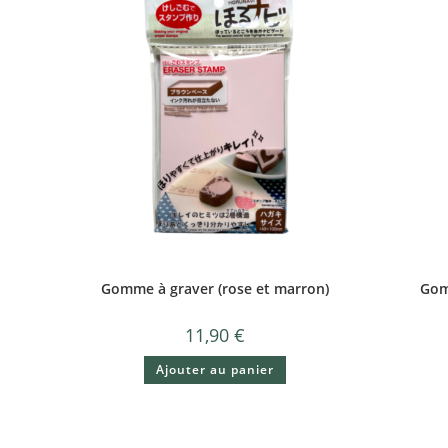
Gomme à graver (rose et marron)
Gomm
11,90
€
Ajouter au panier