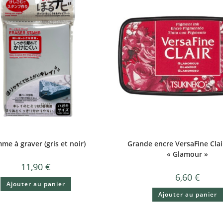
e à graver (gris et noir)
Grande encre VersaFine Clai
« Glamour »
11,90
€
6,60
€
Ajouter au panier
Ajouter au panier