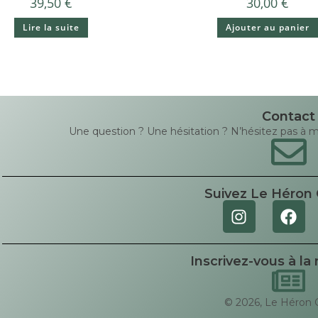
39,50
€
30,00
€
Lire la suite
Ajouter au panier
Contact
Une question ? Une hésitation ? N’hésitez pas à me 
Suivez Le Héron 
Inscrivez-vous à la
© 2026, Le Héron 