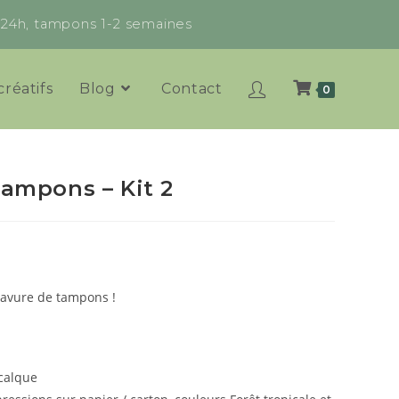
x 24h, tampons 1-2 semaines
créatifs
Blog
Contact
0
tampons – Kit 2
gravure de tampons !
 calque