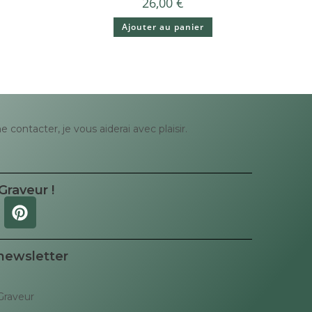
26,00
€
Ajouter au panier
contacter, je vous aiderai avec plaisir.
Graveur !
 newsletter
Graveur