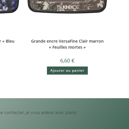
r « Bleu
Grande encre VersaFine Clair marron
« Feuilles mortes »
6,60
€
Ajouter au panier
contacter, je vous aiderai avec plaisir.