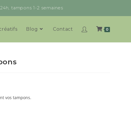
x 24h, tampons 1-2 semaines
créatifs
Blog
Contact
0
pons
ent vos tampons.