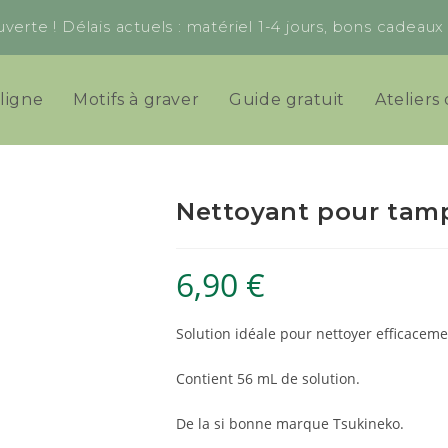
verte ! Délais actuels : matériel 1-4 jours, bons cadeau
ligne
Motifs à graver
Guide gratuit
Ateliers 
Nettoyant pour tam
6,90
€
Solution idéale pour nettoyer efficacem
Contient 56 mL de solution.
De la si bonne marque Tsukineko.