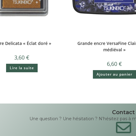
re Delicata « Éclat doré »
Grande encre VersaFine Clai
médiéval »
3,60
€
6,60
€
Lire la suite
Ajouter au panier
Contact
Une question ? Une hésitation ? N’hésitez pas à me 