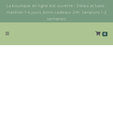
La boutique en ligne est ouverte ! Délais actuels :
matériel 1-4 jours, bons cadeaux 24h, tampons 1-2
semaines
0