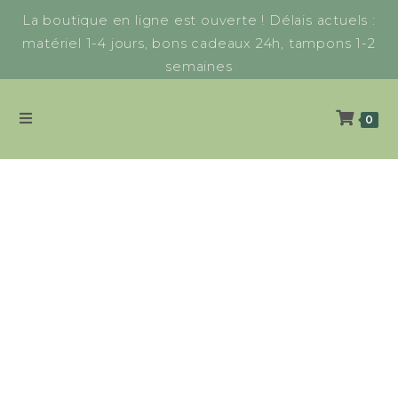
La boutique en ligne est ouverte ! Délais actuels :
matériel 1-4 jours, bons cadeaux 24h, tampons 1-2
semaines
0