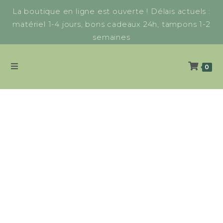
La boutique en ligne est ouverte ! Délais actuels :
matériel 1-4 jours, bons cadeaux 24h, tampons 1-2
semaines
0