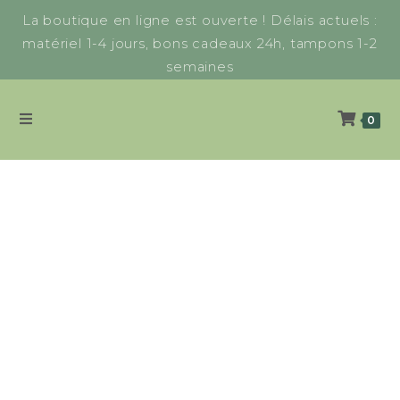
La boutique en ligne est ouverte ! Délais actuels :
matériel 1-4 jours, bons cadeaux 24h, tampons 1-2
semaines
0