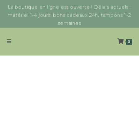
La boutique en ligne est ouverte ! Délais actuels :
matériel 1-4 jours, bons cadeaux 24h, tampons 1-2
semaines
0