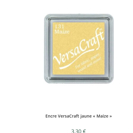
Encre VersaCraft jaune « Maize »
3,30
€