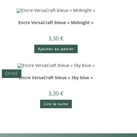
Encre VersaCraft bleue « Midnight »
3,30
€
Ajouter au panier
ÉPUISÉ
Encre VersaCraft bleue « Sky blue »
3,30
€
Lire la suite