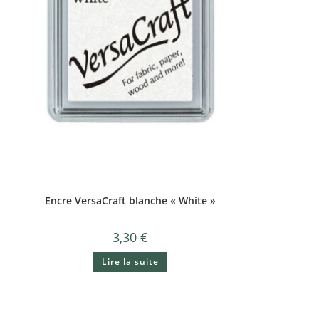
Encre VersaCraft blanche « White »
3,30
€
Lire la suite