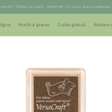
verte ! Délais actuels : matériel 1-4 jours, bons cadeau
ligne
Motifs à graver
Guide gratuit
Ateliers 