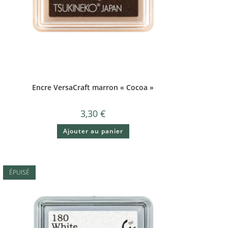
Encre VersaCraft marron « Cocoa »
3,30
€
Ajouter au panier
ÉPUISÉ