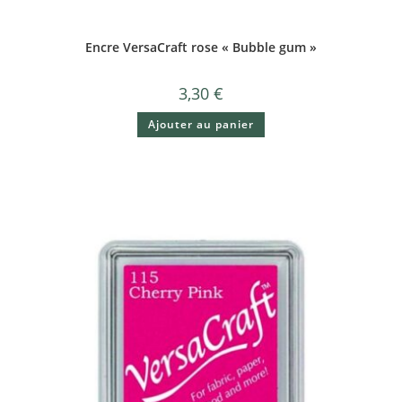
Encre VersaCraft rose « Bubble gum »
3,30
€
Ajouter au panier