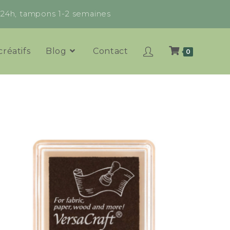
x 24h, tampons 1-2 semaines
créatifs
Blog
Contact
0