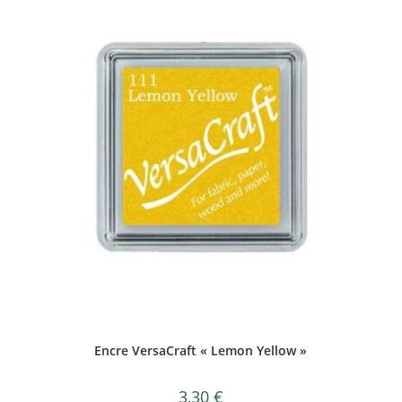
Encre VersaCraft « Lemon Yellow »
3,30
€