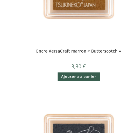
Encre VersaCraft marron « Butterscotch »
3,30
€
Ajouter au panier