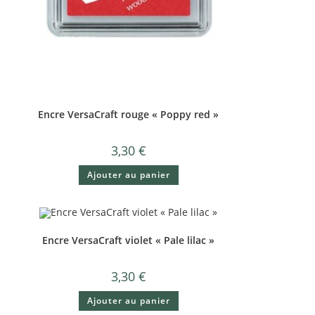
Encre VersaCraft rouge « Poppy red »
3,30
€
Ajouter au panier
Encre VersaCraft violet « Pale lilac »
3,30
€
Ajouter au panier