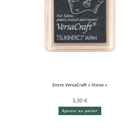
Encre VersaCraft « Stone »
3,30
€
Ajouter au panier