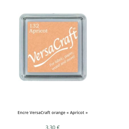
Encre VersaCraft orange « Apricot »
3,30
€