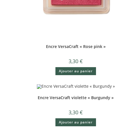
Encre VersaCraft « Rose pink »
3,30
€
Ajouter au panier
Encre VersaCraft violette « Burgundy »
3,30
€
Ajouter au panier