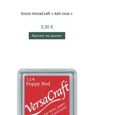
Encre VersaCraft « Ash rose »
3,30
€
Ajouter au panier