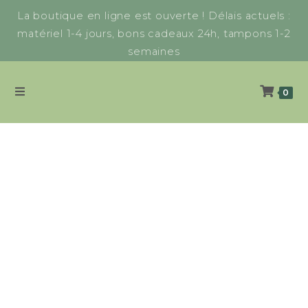
La boutique en ligne est ouverte ! Délais actuels :
matériel 1-4 jours, bons cadeaux 24h, tampons 1-2
semaines
0