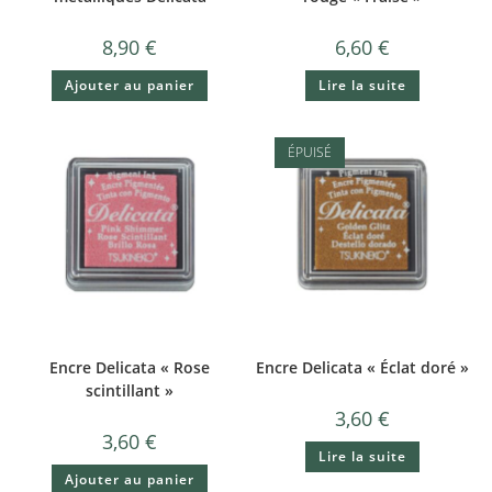
8,90
€
6,60
€
Ajouter au panier
Lire la suite
ÉPUISÉ
Encre Delicata « Rose
Encre Delicata « Éclat doré »
scintillant »
3,60
€
3,60
€
Lire la suite
Ajouter au panier