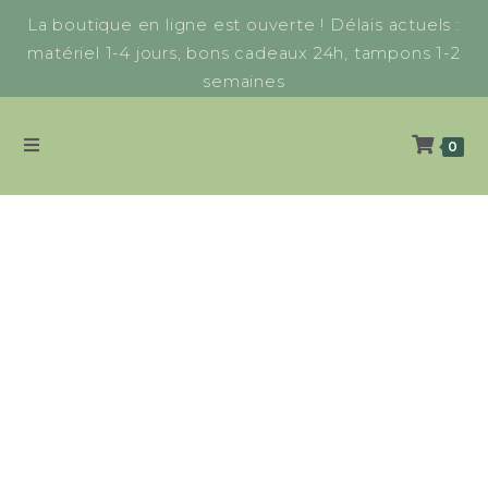
La boutique en ligne est ouverte ! Délais actuels :
matériel 1-4 jours, bons cadeaux 24h, tampons 1-2
semaines
0