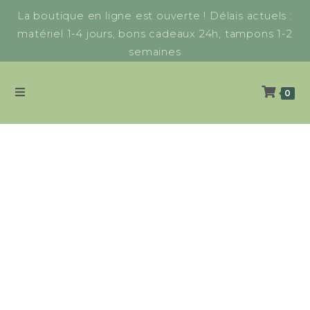
La boutique en ligne est ouverte ! Délais actuels :
matériel 1-4 jours, bons cadeaux 24h, tampons 1-2
semaines
0