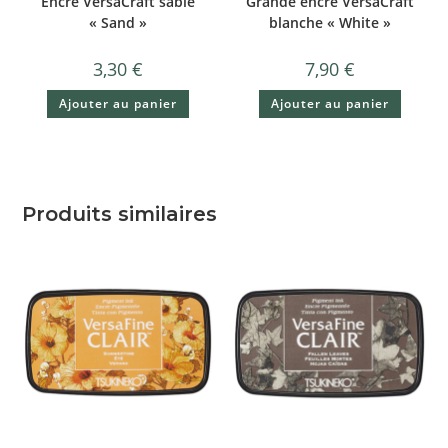
Encre VersaCraft sable
Grande encre VersaCraft
« Sand »
blanche « White »
3,30
€
7,90
€
Ajouter au panier
Ajouter au panier
Produits similaires