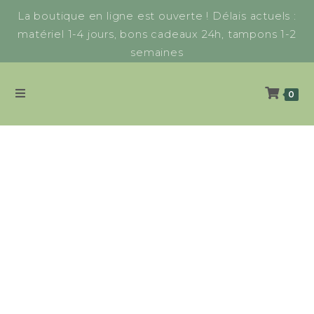
La boutique en ligne est ouverte ! Délais actuels :
matériel 1-4 jours, bons cadeaux 24h, tampons 1-2
semaines
0