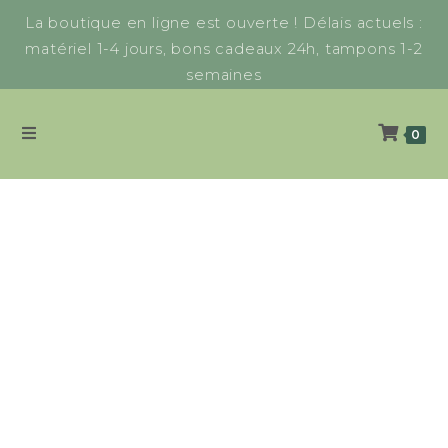
La boutique en ligne est ouverte ! Délais actuels :
matériel 1-4 jours, bons cadeaux 24h, tampons 1-2
semaines
0