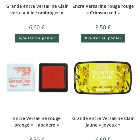
Grande encre VersaFine Clair
Encre VersaFine rouge rouge
verte « Allée ombragée »
« Crimson red »
6,60
€
3,50
€
Ajouter au panier
Ajouter au panier
Encre VersaFine rouge
Grande encre VersaFine Clair
orangé « Habanero »
jaune « Joyeux »
3,50
€
6,60
€