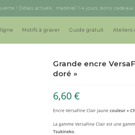
verte ! Délais actuels : matériel 1-4 jours, bons cadeau
ligne
Motifs à graver
Guide gratuit
Ateliers 
Grande encre VersaF
doré »
6,60
€
Encre VersaFine Clair jaune
couleur « C
La gamme VersaFine Clair est une gamm
Tsukineko
.