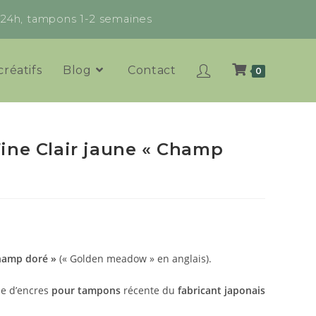
x 24h, tampons 1-2 semaines
créatifs
Blog
Contact
0
ine Clair jaune « Champ
hamp doré »
(« Golden meadow » en anglais).
e d’encres
pour tampons
récente du
fabricant japonais