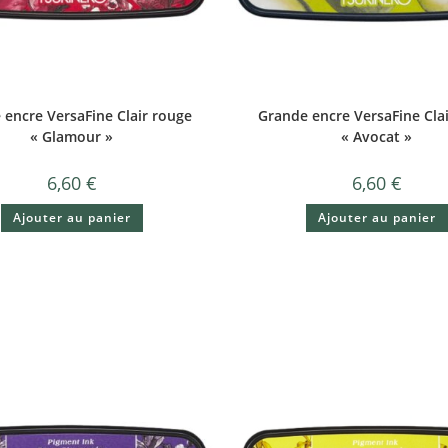
 encre VersaFine Clair rouge
Grande encre VersaFine Clai
« Glamour »
« Avocat »
6,60
€
6,60
€
Ajouter au panier
Ajouter au panier