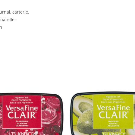
rnal, carterie.
quarelle.
on