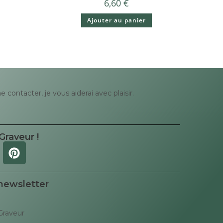
6,60
€
Ajouter au panier
contacter, je vous aiderai avec plaisir.
Graveur !
 newsletter
Graveur