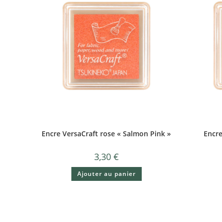
Encre VersaCraft rose « Salmon Pink »
Encre
3,30
€
Ajouter au panier