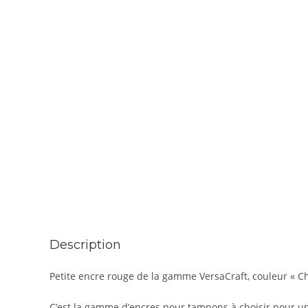
Description
Petite encre rouge de la gamme VersaCraft, couleur « Che
C’est la gamme d’encres pour tampons à choisir pour une 