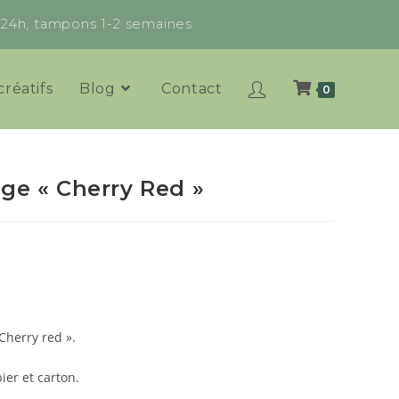
x 24h, tampons 1-2 semaines
créatifs
Blog
Contact
0
ge « Cherry Red »
Cherry red ».
ier et carton.