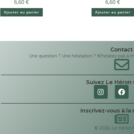
6,60
€
6,60
€
Ajouter au panier
Ajouter au panier
Contact
Une question ? Une hésitation ? N’hésitez pas à me 
Suivez Le Héron 
Inscrivez-vous à la
© 2026, Le Héron 