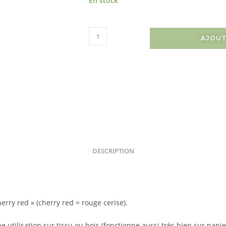
En stock
AJOUT
DESCRIPTION
rry red » (cherry red = rouge cerise).
utilisation sur tissu ou bois (fonctionne aussi très bien sur papier