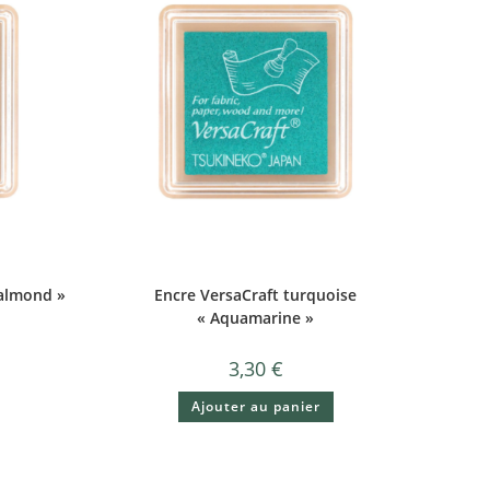
 almond »
Encre VersaCraft turquoise
« Aquamarine »
3,30
€
Ajouter au panier