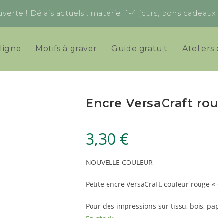
verte ! Délais actuels : matériel 1-4 jours, bons cadeau
ligne
Motifs à graver
Guide gratuit
Ateliers 
Encre VersaCraft rou
3,30
€
NOUVELLE COULEUR
Petite encre VersaCraft, couleur rouge « 
Pour des impressions sur tissu, bois, pap