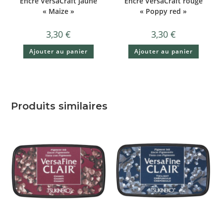
Encre VersaCraft jaune
Encre VersaCraft rouge
« Maize »
« Poppy red »
3,30
€
3,30
€
Ajouter au panier
Ajouter au panier
Produits similaires