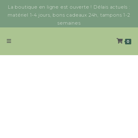
La boutique en ligne est ouverte ! Délais actuels :
matériel 1-4 jours, bons cadeaux 24h, tampons 1-2
semaines
0