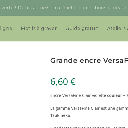
verte ! Délais actuels : matériel 1-4 jours, bons cadeau
ligne
Motifs à graver
Guide gratuit
Ateliers 
Grande encre VersaFi
6,60
€
Encre VersaFine Clair violette
couleur « 
La gamme VersaFine Clair est une gamm
Tsukineko
.