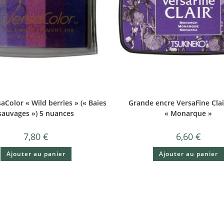
aColor « Wild berries » (« Baies
Grande encre VersaFine Clai
sauvages ») 5 nuances
« Monarque »
7,80
€
6,60
€
Ajouter au panier
Ajouter au panier