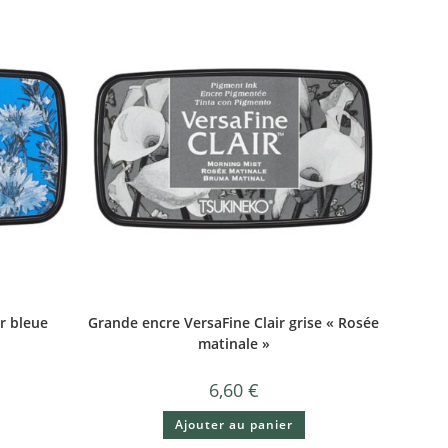
r bleue
Grande encre VersaFine Clair grise « Rosée
matinale »
6,60
€
Ajouter au panier