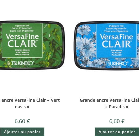
encre VersaFine Clair « Vert
Grande encre VersaFine Clai
oasis »
« Paradis »
6,60
€
6,60
€
Ajouter au panier
Ajouter au panier