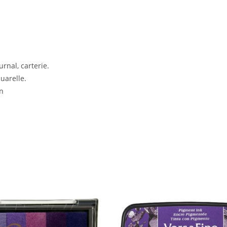
rnal, carterie.
quarelle.
on