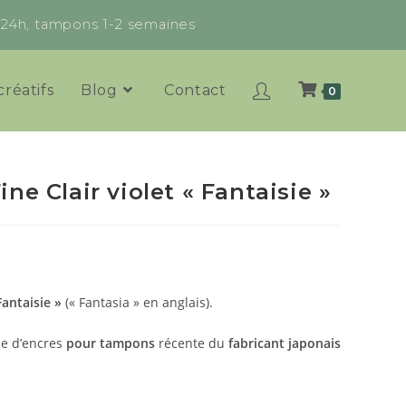
x 24h, tampons 1-2 semaines
créatifs
Blog
Contact
0
ne Clair violet « Fantaisie »
Fantaisie »
(« Fantasia » en anglais).
e d’encres
pour tampons
récente du
fabricant japonais