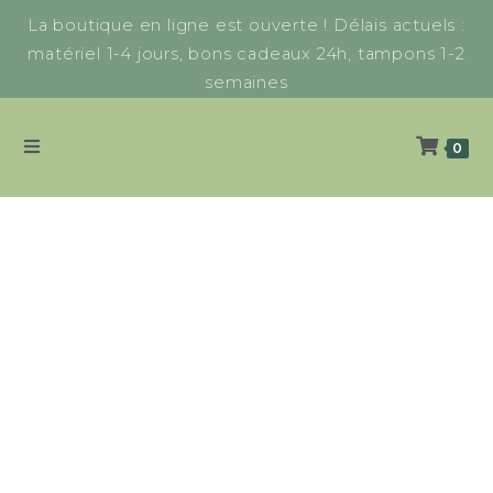
La boutique en ligne est ouverte ! Délais actuels :
matériel 1-4 jours, bons cadeaux 24h, tampons 1-2
semaines
0