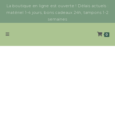
La boutique en ligne est ouverte ! Délais actuels :
matériel 1-4 jours, bons cadeaux 24h, tampons 1-2
semaines
0