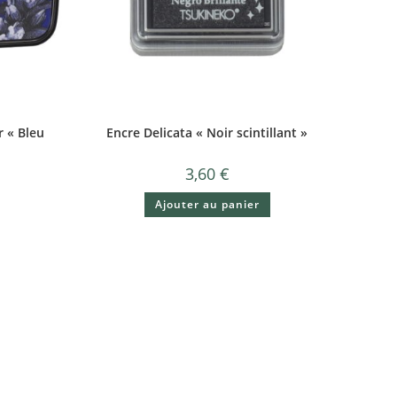
r « Bleu
Encre Delicata « Noir scintillant »
3,60
€
Ajouter au panier