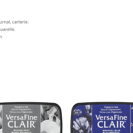
rnal, carterie.
quarelle.
on