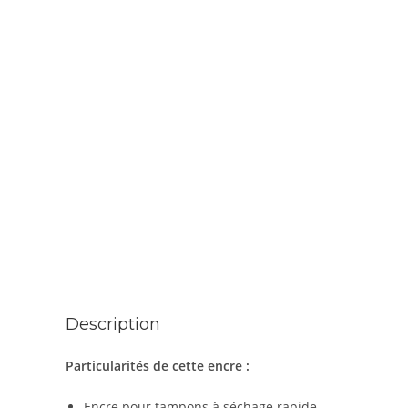
Description
Particularités de cette encre :
Encre pour tampons à séchage rapide.