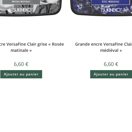
re VersaFine Clair grise « Rosée
Grande encre VersaFine Clai
matinale »
médiéval »
6,60
€
6,60
€
Ajouter au panier
Ajouter au panier