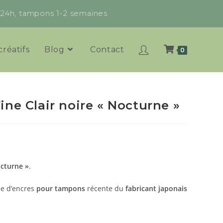
x 24h, tampons 1-2 semaines
créatifs
Blog
Contact
0
ne Clair noire « Nocturne »
cturne »
.
e d’encres
pour tampons
récente du
fabricant japonais