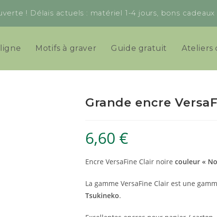
verte ! Délais actuels : matériel 1-4 jours, bons cadeau
ligne
Motifs à graver
Guide gratuit
Ateliers 
Grande encre VersaFi
6,60
€
Encre VersaFine Clair noire
couleur « No
La gamme VersaFine Clair est une gamm
Tsukineko
.