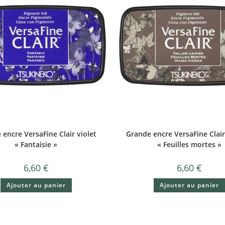
encre VersaFine Clair violet
Grande encre VersaFine Clai
« Fantaisie »
« Feuilles mortes »
6,60
€
6,60
€
Ajouter au panier
Ajouter au panier