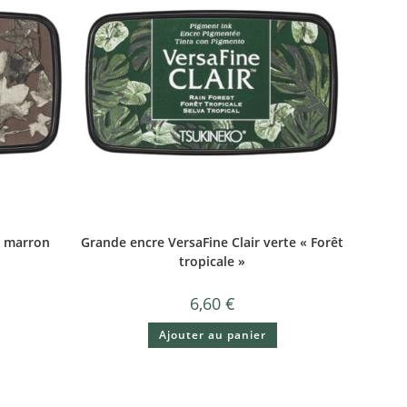
r marron
Grande encre VersaFine Clair verte « Forêt
tropicale »
6,60
€
Ajouter au panier