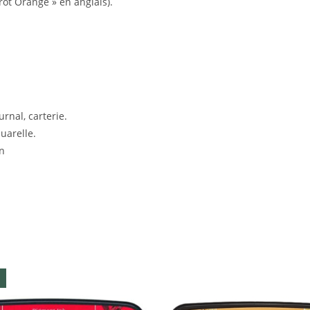
rot Orange » en anglais).
rnal, carterie.
quarelle.
on