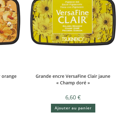
r orange
Grande encre VersaFine Clair jaune
« Champ doré »
6,60
€
Ajouter au panier