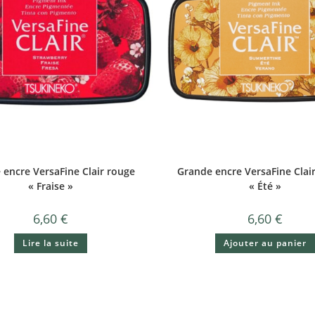
 encre VersaFine Clair rouge
Grande encre VersaFine Clai
« Fraise »
« Été »
6,60
€
6,60
€
Lire la suite
Ajouter au panier