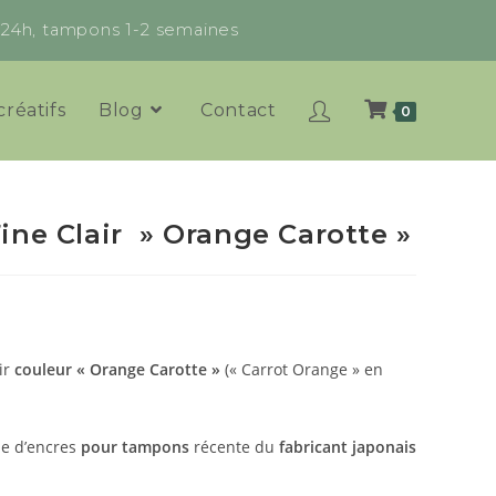
x 24h, tampons 1-2 semaines
créatifs
Blog
Contact
0
ine Clair » Orange Carotte »
ir
couleur « Orange Carotte »
(« Carrot Orange » en
e d’encres
pour tampons
récente du
fabricant japonais