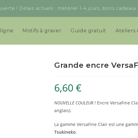
verte ! Délais actuels : matériel 1-4 jours, bons cadeau
ligne
Motifs à graver
Guide gratuit
Ateliers 
Grande encre VersaF
6,60
€
NOUVELLE COULEUR !
Encre VersaFine Cla
anglais).
La gamme VersaFine Clair est une gamm
Tsukineko
.