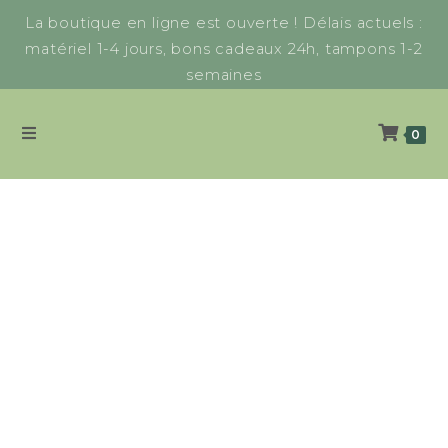
La boutique en ligne est ouverte ! Délais actuels :
matériel 1-4 jours, bons cadeaux 24h, tampons 1-2
semaines
0