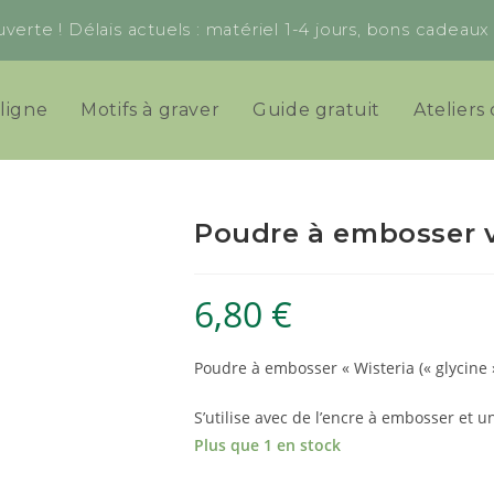
verte ! Délais actuels : matériel 1-4 jours, bons cadeau
ligne
Motifs à graver
Guide gratuit
Ateliers 
Poudre à embosser vi
6,80
€
Poudre à embosser « Wisteria (« glycine
S’utilise avec de l’encre à embosser et un
Plus que 1 en stock