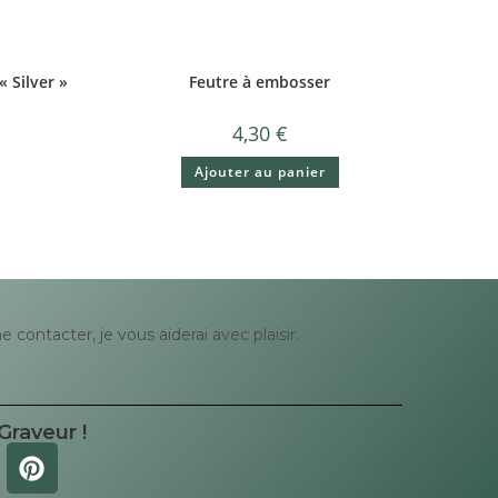
 Silver »
Feutre à embosser
4,30
€
Ajouter au panier
contacter, je vous aiderai avec plaisir.
Graveur !