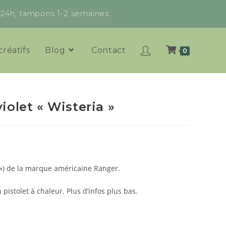
x 24h, tampons 1-2 semaines
créatifs
Blog
Contact
0
olet « Wisteria »
 ») de la marque américaine Ranger.
 pistolet à chaleur. Plus d’infos plus bas.