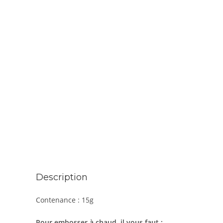
Description
Contenance : 15g
Pour embosser à chaud, il vous faut :