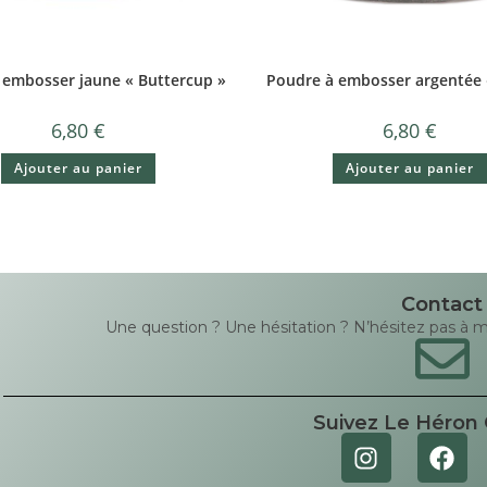
 embosser jaune « Buttercup »
Poudre à embosser argentée «
6,80
€
6,80
€
Ajouter au panier
Ajouter au panier
Contact
Une question ? Une hésitation ? N’hésitez pas à me 
Suivez Le Héron 