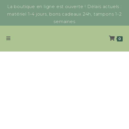
La boutique en ligne est ouverte ! Délais actuels :
matériel 1-4 jours, bons cadeaux 24h, tampons 1-2
semaines
0