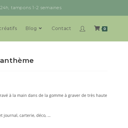
x 24h, tampons 1-2 semaines
créatifs
Blog
Contact
0
santhème
avé à la main dans de la gomme à graver de très haute
t journal, carterie, déco, …