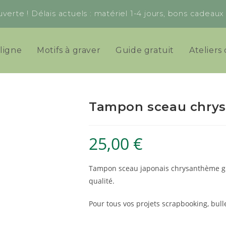
verte ! Délais actuels : matériel 1-4 jours, bons cadeau
ligne
Motifs à graver
Guide gratuit
Ateliers 
Tampon sceau chry
25,00
€
Tampon sceau japonais chrysanthème gr
qualité.
Pour tous vos projets scrapbooking, bulle