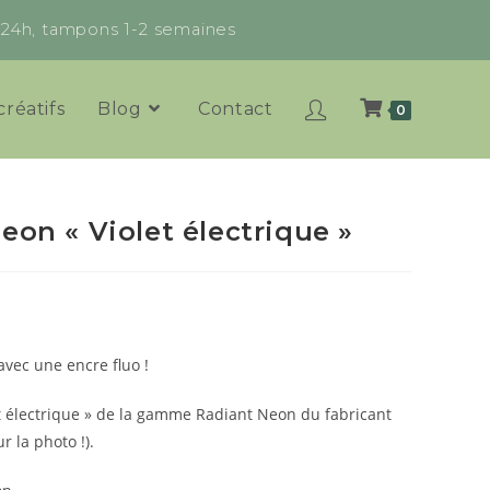
x 24h, tampons 1-2 semaines
créatifs
Blog
Contact
0
eon « Violet électrique »
vec une encre fluo !
t électrique » de la gamme Radiant Neon du fabricant
r la photo !).