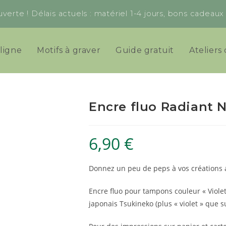
verte ! Délais actuels : matériel 1-4 jours, bons cadeau
ligne
Motifs à graver
Guide gratuit
Ateliers 
Encre fluo Radiant N
6,90
€
Donnez un peu de peps à vos créations a
Encre fluo pour tampons couleur « Viole
japonais Tsukineko (plus « violet » que su