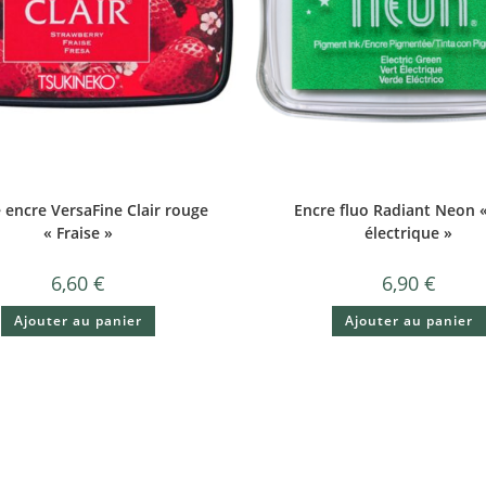
 encre VersaFine Clair rouge
Encre fluo Radiant Neon «
« Fraise »
électrique »
6,60
€
6,90
€
Ajouter au panier
Ajouter au panier