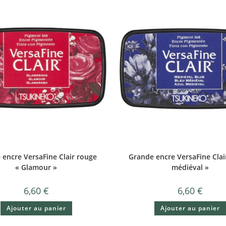
 encre VersaFine Clair rouge
Grande encre VersaFine Clai
« Glamour »
médiéval »
6,60
€
6,60
€
Ajouter au panier
Ajouter au panier