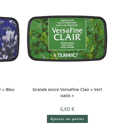
r « Bleu
Grande encre VersaFine Clair « Vert
oasis »
6,60
€
Ajouter au panier