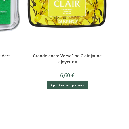
 Vert
Grande encre VersaFine Clair jaune
« Joyeux »
6,60
€
Ajouter au panier