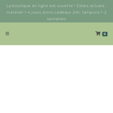
La boutique en ligne est ouverte ! Délais actuels :
matériel 1-4 jours, bons cadeaux 24h, tampons 1-2
semaines
0