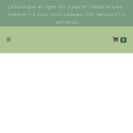
La boutique en ligne est ouverte ! Délais actuels :
matériel 1-4 jours, bons cadeaux 24h, tampons 1-2
semaines
0