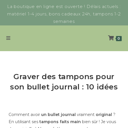
La boutique en ligne est ouverte ! Délais actuels :
matériel 1-4 jours, bons cadeaux 24h, tampons 1-2
semaines
0
Graver des tampons pour
son bullet journal : 10 idées
Comment avoir
un bullet journal
vraiment
original
?
En utilisant ses
tampons faits main
bien sûr ! Je vous