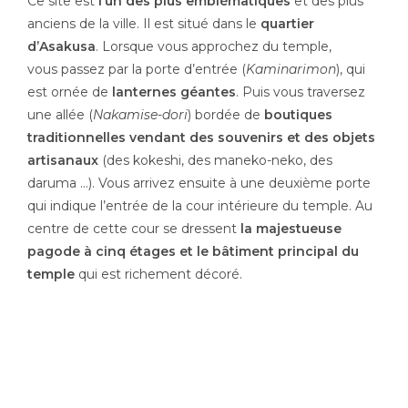
Ce site est
l’un des plus
emblématiques
et des plus
anciens de la ville. Il est situé dans le
quartier
d’Asakusa
. Lorsque vous approchez du temple,
vous passez par la porte d’entrée (
Kaminarimon
), qui
est ornée de
lanternes géantes
. Puis vous traversez
une allée (
Nakamise-dori
) bordée de
boutiques
traditionnelles vendant des souvenirs et des objets
artisanaux
(des kokeshi, des maneko-neko, des
daruma …). Vous arrivez ensuite à une deuxième porte
qui indique l’entrée de la cour intérieure du temple. Au
centre de cette cour se dressent
la majestueuse
pagode à cinq étages
et le bâtiment principal du
temple
qui est richement décoré.