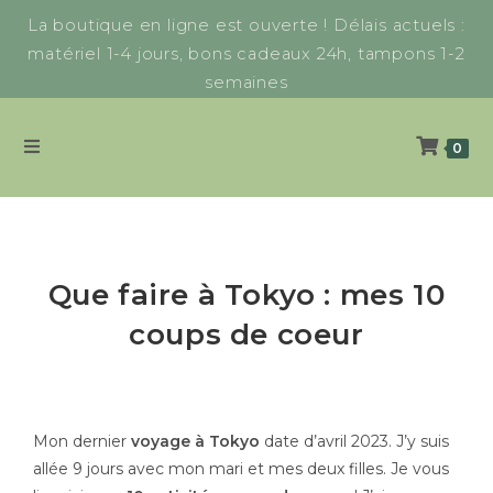
La boutique en ligne est ouverte ! Délais actuels :
matériel 1-4 jours, bons cadeaux 24h, tampons 1-2
semaines
0
Que faire à Tokyo : mes 10
coups de coeur
Mon dernier
voyage à Tokyo
date d’avril 2023. J’y suis
allée 9 jours avec mon mari et mes deux filles. Je vous