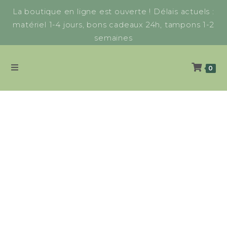
La boutique en ligne est ouverte ! Délais actuels :
matériel 1-4 jours, bons cadeaux 24h, tampons 1-2
semaines
0