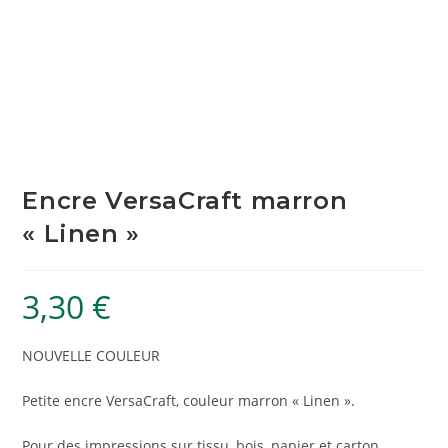
Encre VersaCraft marron
« Linen »
3,30
€
NOUVELLE COULEUR
Petite encre VersaCraft, couleur marron « Linen ».
Pour des impressions sur tissu, bois, papier et carton.