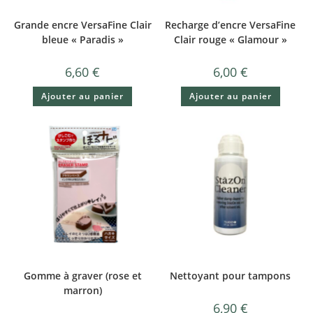
Grande encre VersaFine Clair
Recharge d’encre VersaFine
bleue « Paradis »
Clair rouge « Glamour »
6,60
€
6,00
€
Ajouter au panier
Ajouter au panier
Gomme à graver (rose et
Nettoyant pour tampons
marron)
6,90
€