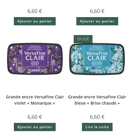
6,60
€
6,60
€
Ajouter au panier
Ajouter au panier
ÉPUISÉ
Grande encre VersaFine Clair
Grande encre VersaFine Clair
violet « Monarque »
bleue « Brise chaude »
6,60
€
6,60
€
Ajouter au panier
Lire la suite